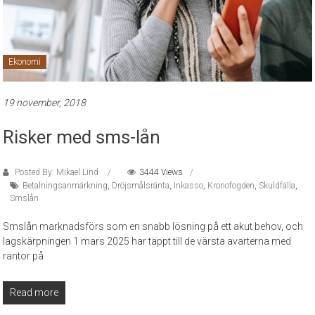
Ekonomi
19 november, 2018
Risker med sms-lån
Posted By: Mikael Lind
3444 Views
Betalningsanmärkning
,
Dröjsmålsränta
,
Inkasso
,
Kronofogden
,
Skuldfälla
,
Smslån
Smslån marknadsförs som en snabb lösning på ett akut behov, och
lagskärpningen 1 mars 2025 har täppt till de värsta avarterna med
räntor på
Read more