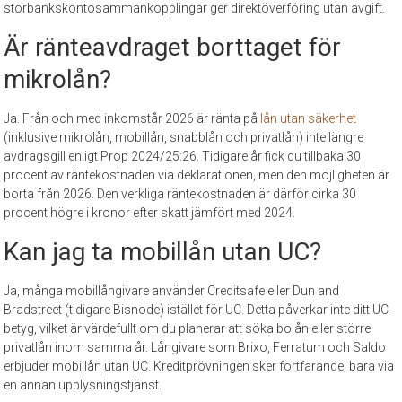
storbankskontosammankopplingar ger direktöverföring utan avgift.
Är ränteavdraget borttaget för
mikrolån?
Ja. Från och med inkomstår 2026 är ränta på
lån utan säkerhet
(inklusive mikrolån, mobillån, snabblån och privatlån) inte längre
avdragsgill enligt Prop 2024/25:26. Tidigare år fick du tillbaka 30
procent av räntekostnaden via deklarationen, men den möjligheten är
borta från 2026. Den verkliga räntekostnaden är därför cirka 30
procent högre i kronor efter skatt jämfört med 2024.
Kan jag ta mobillån utan UC?
Ja, många mobillångivare använder Creditsafe eller Dun and
Bradstreet (tidigare Bisnode) istället för UC. Detta påverkar inte ditt UC-
betyg, vilket är värdefullt om du planerar att söka bolån eller större
privatlån inom samma år. Långivare som Brixo, Ferratum och Saldo
erbjuder mobillån utan UC. Kreditprövningen sker fortfarande, bara via
en annan upplysningstjänst.