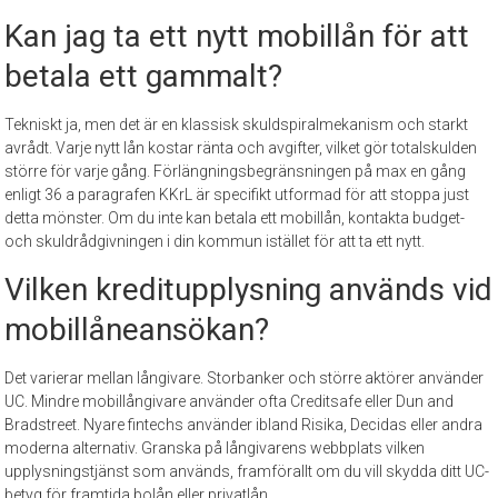
Kan jag ta ett nytt mobillån för att
betala ett gammalt?
Tekniskt ja, men det är en klassisk skuldspiralmekanism och starkt
avrådt. Varje nytt lån kostar ränta och avgifter, vilket gör totalskulden
större för varje gång. Förlängningsbegränsningen på max en gång
enligt 36 a paragrafen KKrL är specifikt utformad för att stoppa just
detta mönster. Om du inte kan betala ett mobillån, kontakta budget-
och skuldrådgivningen i din kommun istället för att ta ett nytt.
Vilken kreditupplysning används vid
mobillåneansökan?
Det varierar mellan långivare. Storbanker och större aktörer använder
UC. Mindre mobillångivare använder ofta Creditsafe eller Dun and
Bradstreet. Nyare fintechs använder ibland Risika, Decidas eller andra
moderna alternativ. Granska på långivarens webbplats vilken
upplysningstjänst som används, framförallt om du vill skydda ditt UC-
betyg för framtida bolån eller privatlån.