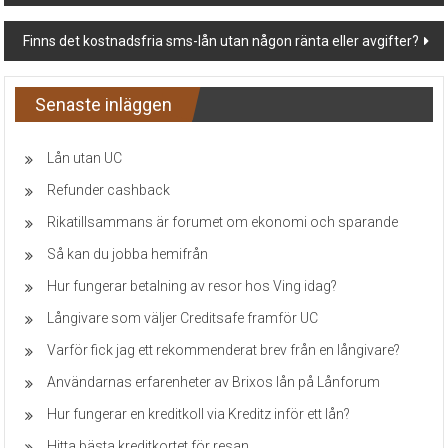
navigation
Finns det kostnadsfria sms-lån utan någon ränta eller avgifter?
Senaste inläggen
Lån utan UC
Refunder cashback
Rikatillsammans är forumet om ekonomi och sparande
Så kan du jobba hemifrån
Hur fungerar betalning av resor hos Ving idag?
Långivare som väljer Creditsafe framför UC
Varför fick jag ett rekommenderat brev från en långivare?
Användarnas erfarenheter av Brixos lån på Lånforum
Hur fungerar en kreditkoll via Kreditz inför ett lån?
Hitta bästa kreditkortet för resan