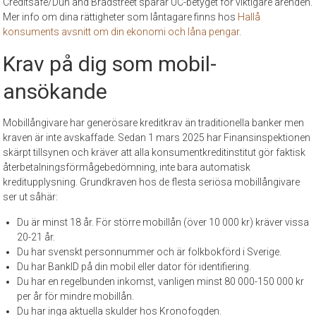
Creditsafe/Dun and Bradstreet sparar UC-betyget för viktigare ärenden.
Mer info om dina rättigheter som låntagare finns hos
Hallå
konsuments avsnitt om din ekonomi och låna pengar
.
Krav på dig som mobil-
ansökande
Mobillångivare har generösare kreditkrav än traditionella banker men
kraven är inte avskaffade. Sedan 1 mars 2025 har Finansinspektionen
skärpt tillsynen och kräver att alla konsumentkreditinstitut gör faktisk
återbetalningsförmågebedömning, inte bara automatisk
kreditupplysning. Grundkraven hos de flesta seriösa mobillångivare
ser ut såhär:
Du är minst 18 år. För större mobillån (över 10 000 kr) kräver vissa
20-21 år.
Du har svenskt personnummer och är folkbokförd i Sverige.
Du har BankID på din mobil eller dator för identifiering.
Du har en regelbunden inkomst, vanligen minst 80 000-150 000 kr
per år för mindre mobillån.
Du har inga aktuella skulder hos Kronofogden.