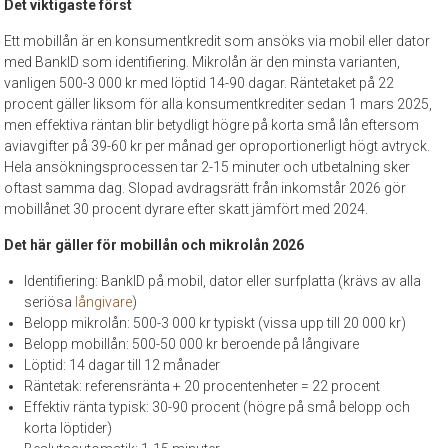
Det viktigaste först
Ett mobillån är en konsumentkredit som ansöks via mobil eller dator
med BankID som identifiering. Mikrolån är den minsta varianten,
vanligen 500-3 000 kr med löptid 14-90 dagar. Räntetaket på 22
procent gäller liksom för alla konsumentkrediter sedan 1 mars 2025,
men effektiva räntan blir betydligt högre på korta små lån eftersom
aviavgifter på 39-60 kr per månad ger oproportionerligt högt avtryck.
Hela ansökningsprocessen tar 2-15 minuter och utbetalning sker
oftast samma dag. Slopad avdragsrätt från inkomstår 2026 gör
mobillånet 30 procent dyrare efter skatt jämfört med 2024.
Det här gäller för mobillån och mikrolån 2026
Identifiering: BankID på mobil, dator eller surfplatta (krävs av alla
seriösa
långivare
)
Belopp mikrolån: 500-3 000 kr typiskt (vissa upp till 20 000 kr)
Belopp mobillån: 500-50 000 kr beroende på långivare
Löptid: 14 dagar till 12 månader
Räntetak: referensränta + 20 procentenheter = 22 procent
Effektiv ränta typisk: 30-90 procent (högre på små belopp och
korta löptider)