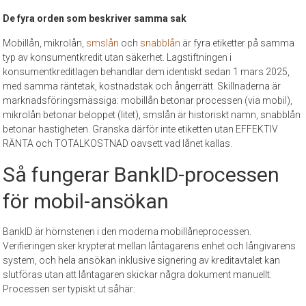
De fyra orden som beskriver samma sak
Mobillån, mikrolån,
smslån
och
snabblån
är fyra etiketter på samma
typ av konsumentkredit utan säkerhet. Lagstiftningen i
konsumentkreditlagen behandlar dem identiskt sedan 1 mars 2025,
med samma räntetak, kostnadstak och ångerrätt. Skillnaderna är
marknadsföringsmässiga: mobillån betonar processen (via mobil),
mikrolån betonar beloppet (litet), smslån är historiskt namn, snabblån
betonar hastigheten. Granska därför inte etiketten utan EFFEKTIV
RÄNTA och TOTALKOSTNAD oavsett vad lånet kallas.
Så fungerar BankID-processen
för mobil-ansökan
BankID är hörnstenen i den moderna mobillåneprocessen.
Verifieringen sker krypterat mellan låntagarens enhet och långivarens
system, och hela ansökan inklusive signering av kreditavtalet kan
slutföras utan att låntagaren skickar några dokument manuellt.
Processen ser typiskt ut såhär: