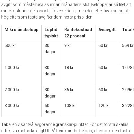
avgift som måste betalas innan månadens slut. Beloppet är så litet att
räntekostnaden i kronor blir överskådlig, men den effektiva räntan blir
hög eftersom fasta avgifter dominerar prisbilden.
Mikrolånsbelopp
Löptid
Räntekostnad
Aviavgift
Total
typiskt
22 procent
500 kr
30
9 kr
60 kr
569 kr
dagar
1 000 kr
30
18 kr
60 kr
1 078 
dagar
2 000 kr
30
36 kr
60 kr
2 096 
dagar
3 000 kr
60
108 kr
120 kr
3 228 
dagar
Tabellen visar två avgörande granskar-punkter. För det första skalas
effektiva räntan kraftigt UPPÅT vid mindre belopp, eftersom den fasta