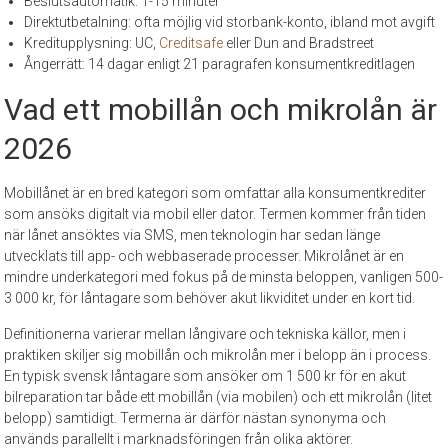
Beslutsautomatik: 1-15 minuter
Direktutbetalning: ofta möjlig vid storbank-konto, ibland mot avgift
Kreditupplysning: UC,
Creditsafe
eller Dun and Bradstreet
Ångerrätt: 14 dagar enligt 21 paragrafen konsumentkreditlagen
Vad ett mobillån och mikrolån är
2026
Mobillånet är en bred kategori som omfattar alla konsumentkrediter
som ansöks digitalt via mobil eller dator. Termen kommer från tiden
när lånet ansöktes via SMS, men teknologin har sedan länge
utvecklats till app- och webbaserade processer. Mikrolånet är en
mindre underkategori med fokus på de minsta beloppen, vanligen 500-
3 000 kr, för låntagare som behöver akut likviditet under en kort tid.
Definitionerna varierar mellan långivare och tekniska källor, men i
praktiken skiljer sig mobillån och mikrolån mer i belopp än i process.
En typisk svensk låntagare som ansöker om 1 500 kr för en akut
bilreparation tar både ett mobillån (via mobilen) och ett mikrolån (litet
belopp) samtidigt. Termerna är därför nästan synonyma och
används parallellt i marknadsföringen från olika aktörer.