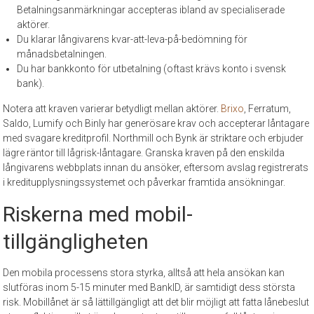
Betalningsanmärkningar accepteras ibland av specialiserade
aktörer.
Du klarar långivarens kvar-att-leva-på-bedömning för
månadsbetalningen.
Du har bankkonto för utbetalning (oftast krävs konto i svensk
bank).
Notera att kraven varierar betydligt mellan aktörer.
Brixo
, Ferratum,
Saldo, Lumify och Binly har generösare krav och accepterar låntagare
med svagare kreditprofil. Northmill och Bynk är striktare och erbjuder
lägre räntor till lågrisk-låntagare. Granska kraven på den enskilda
långivarens webbplats innan du ansöker, eftersom avslag registrerats
i kreditupplysningssystemet och påverkar framtida ansökningar.
Riskerna med mobil-
tillgängligheten
Den mobila processens stora styrka, alltså att hela ansökan kan
slutföras inom 5-15 minuter med BankID, är samtidigt dess största
risk. Mobillånet är så lättillgängligt att det blir möjligt att fatta lånebeslut