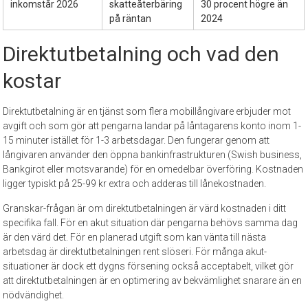
inkomstår 2026
skatteåterbäring
30 procent högre än
på räntan
2024
Direktutbetalning och vad den
kostar
Direktutbetalning är en tjänst som flera mobillångivare erbjuder mot
avgift och som gör att pengarna landar på låntagarens konto inom 1-
15 minuter istället för 1-3 arbetsdagar. Den fungerar genom att
långivaren använder den öppna bankinfrastrukturen (Swish business,
Bankgirot eller motsvarande) för en omedelbar överföring. Kostnaden
ligger typiskt på 25-99 kr extra och adderas till lånekostnaden.
Granskar-frågan är om direktutbetalningen är värd kostnaden i ditt
specifika fall. För en akut situation där pengarna behövs samma dag
är den värd det. För en planerad utgift som kan vänta till nästa
arbetsdag är direktutbetalningen rent slöseri. För många akut-
situationer är dock ett dygns försening också acceptabelt, vilket gör
att direktutbetalningen är en optimering av bekvämlighet snarare än en
nödvändighet.