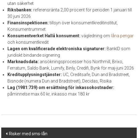
utan säkerhet
Riksbanken:
referensränta 2,00 procent för perioden 1 januari till
30 juni 2026
Finansinspektionen:
tillsyn över konsumentkreditinstitut,
Konsumentrummet
Konsumentverket Hallå konsument:
vägledning om
låna pengar
och konsumentkredit
Lagen om kvalificerade elektroniska signaturer:
BankID som
juridiskt bindande signering
Marknadsdata:
ansökningsprocesser hos Northmill, Brixo,
Ferratum, Saldo Bank, Lumify, Binly, Credifi, Bynk för maj-juni 2026
Kreditupplysningstjänster:
UC, Creditsafe, Dun and Bradstreet,
Bisnode (numera Dun and Bradstreet), Decidas, Risika
Lag (1981:739) om ersättning för inkassokostnader:
påminnelse max 60 kr, inkasso max 180 kr
Post
Risker med sms-lån