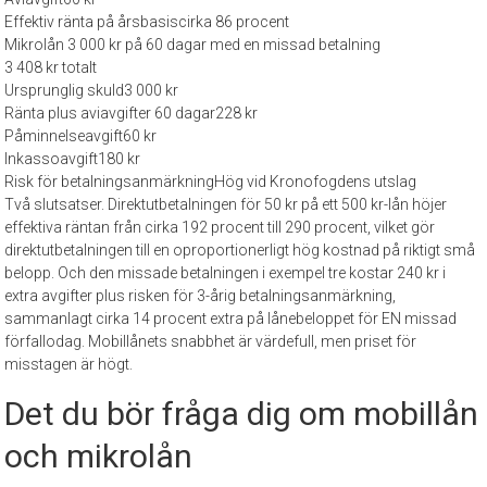
Effektiv ränta på årsbasis
cirka 86 procent
Mikrolån 3 000 kr på 60 dagar med en missad betalning
3 408 kr totalt
Ursprunglig skuld
3 000 kr
Ränta plus aviavgifter 60 dagar
228 kr
Påminnelseavgift
60 kr
Inkassoavgift
180 kr
Risk för betalningsanmärkning
Hög vid Kronofogdens utslag
Två slutsatser. Direktutbetalningen för 50 kr på ett 500 kr-lån höjer
effektiva räntan från cirka 192 procent till 290 procent, vilket gör
direktutbetalningen till en oproportionerligt hög kostnad på riktigt små
belopp. Och den missade betalningen i exempel tre kostar 240 kr i
extra avgifter plus risken för 3-årig betalningsanmärkning,
sammanlagt cirka 14 procent extra på lånebeloppet för EN missad
förfallodag. Mobillånets snabbhet är värdefull, men priset för
misstagen är högt.
Det du bör fråga dig om mobillån
och mikrolån