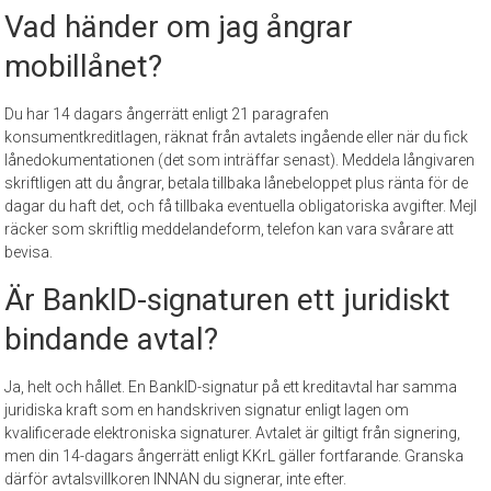
Vad händer om jag ångrar
mobillånet?
Du har 14 dagars ångerrätt enligt 21 paragrafen
konsumentkreditlagen, räknat från avtalets ingående eller när du fick
lånedokumentationen (det som inträffar senast). Meddela långivaren
skriftligen att du ångrar, betala tillbaka lånebeloppet plus ränta för de
dagar du haft det, och få tillbaka eventuella obligatoriska avgifter. Mejl
räcker som skriftlig meddelandeform, telefon kan vara svårare att
bevisa.
Är BankID-signaturen ett juridiskt
bindande avtal?
Ja, helt och hållet. En BankID-signatur på ett kreditavtal har samma
juridiska kraft som en handskriven signatur enligt lagen om
kvalificerade elektroniska signaturer. Avtalet är giltigt från signering,
men din 14-dagars ångerrätt enligt KKrL gäller fortfarande. Granska
därför avtalsvillkoren INNAN du signerar, inte efter.