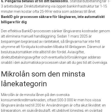
6. Pengarna betalas ut till ditt bankkonto.
Standardutbetalning tar 1-
3 arbetsdagar. Direktutbetalning via öppen bankinfrastruktur tar 1-15
minuter men kostar ofta 25-99 kr extra som adderas till lånet.
BankID gör processen säkrare för långivaren, inte automatiskt
billigare för dig
Den effektiva BankID-processen sänker långivarens kostnader genom
att eliminera manuell handläggning. Sedan 1 mars 2025 är
besparingen begränsad av räntetaket, så långivarna har inte fritt
utrymme att förskjuta kostnaden tillbaka till låntagaren. Däremot är
beslutsautomatiken inte alltid till din fördel. Aviavgifter,
direktutbetalningsavgifter och eventuella biförsäkringar adderas
snabbt i den automatiska processen utan att du ges tid att överväga.
Mikrolån som den minsta
lånekategorin
Mikrolån är de minsta lånen på den svenska
konsumentkreditmarknaden, oftast 500-3 000 kr men hos vissa
långivare ända ned till 200 kr. Användningen är ofta akut likviditet: en
bilreparation, en sjukvårdsutgift, ett uteblivet lönesteg, en oväntad