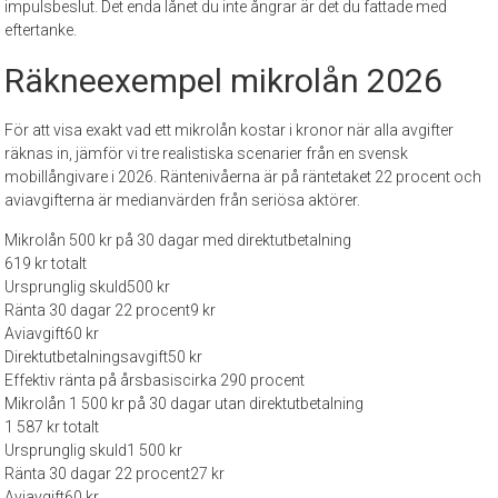
impulsbeslut. Det enda lånet du inte ångrar är det du fattade med
eftertanke.
Räkneexempel mikrolån 2026
För att visa exakt vad ett mikrolån kostar i kronor när alla avgifter
räknas in, jämför vi tre realistiska scenarier från en svensk
mobillångivare i 2026. Räntenivåerna är på räntetaket 22 procent och
aviavgifterna är medianvärden från seriösa aktörer.
Mikrolån 500 kr på 30 dagar med direktutbetalning
619 kr totalt
Ursprunglig skuld
500 kr
Ränta 30 dagar 22 procent
9 kr
Aviavgift
60 kr
Direktutbetalningsavgift
50 kr
Effektiv ränta på årsbasis
cirka 290 procent
Mikrolån 1 500 kr på 30 dagar utan direktutbetalning
1 587 kr totalt
Ursprunglig skuld
1 500 kr
Ränta 30 dagar 22 procent
27 kr
Aviavgift
60 kr