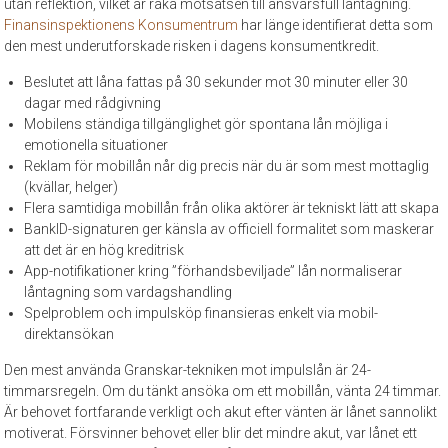
utan reflektion, vilket är raka motsatsen till ansvarsfull låntagning.
Finansinspektionens Konsumentrum
har länge identifierat detta som
den mest underutforskade risken i dagens konsumentkredit.
Beslutet att låna fattas på 30 sekunder mot 30 minuter eller 30
dagar med rådgivning
Mobilens ständiga tillgänglighet gör spontana lån möjliga i
emotionella situationer
Reklam för mobillån når dig precis när du är som mest mottaglig
(kvällar, helger)
Flera samtidiga mobillån från olika aktörer är tekniskt lätt att skapa
BankID-signaturen ger känsla av officiell formalitet som maskerar
att det är en hög kreditrisk
App-notifikationer kring ”förhandsbeviljade” lån normaliserar
låntagning som vardagshandling
Spelproblem och impulsköp finansieras enkelt via mobil-
direktansökan
Den mest använda Granskar-tekniken mot impulslån är 24-
timmarsregeln. Om du tänkt ansöka om ett mobillån, vänta 24 timmar.
Är behovet fortfarande verkligt och akut efter vänten är lånet sannolikt
motiverat. Försvinner behovet eller blir det mindre akut, var lånet ett