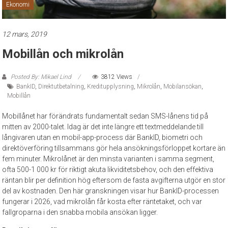
Ekonomi
12 mars, 2019
Mobillån och mikrolån
Posted By: Mikael Lind
3812 Views
BankID
,
Direktutbetalning
,
Kreditupplysning
,
Mikrolån
,
Mobilansökan
,
Mobillån
Mobillånet har förändrats fundamentalt sedan SMS-lånens tid på
mitten av 2000-talet. Idag är det inte längre ett textmeddelande till
långivaren utan en mobil-app-process där BankID, biometri och
direktöverföring tillsammans gör hela ansökningsförloppet kortare än
fem minuter. Mikrolånet är den minsta varianten i samma segment,
ofta 500-1 000 kr för riktigt akuta likviditetsbehov, och den effektiva
räntan blir per definition hög eftersom de fasta avgifterna utgör en stor
del av kostnaden. Den här granskningen visar hur BankID-processen
fungerar i 2026, vad mikrolån får kosta efter räntetaket, och var
fallgroparna i den snabba mobila ansökan ligger.