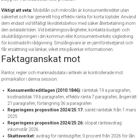
Viktigt att veta:
Mobillån och mikrolån är konsumentkrediter utan
säkerhet och har generellt hög effektiv ränta för korta löptider. Använd
dem endast vid tillfälligt likviditetsbehov med säker återbetalning inom
den avtalade tiden. Vid betalningssvårigheter, kontakta budget- och
skuldrådgivningen i din kommun eller Konsumentverkets vägledning
för kostnadsfri rådgivning. Smslångivare är en jämförelsetjänst och
får ersättning via länkar, vilket inte påverkar informationen.
Faktagranskat mot
Räntor, regler och marknadsdata i artikeln är kontrollerade mot
primärkällor i denna session:
Konsumentkreditlagen (2010:1846):
räntetak 19 a paragrafen,
kostnadstak 19 b paragrafen, effektiv ränta 7 paragrafen, ångerrätt
21 paragrafen, förlängning 36 a paragrafen
Regeringens proposition 2024/25:17:
sänkt räntetak från 1 mars
2025
Regeringens proposition 2024/25:26:
slopat ränteavdrag
inkomstår 2026
Skatteverket:
avdrag för ränteutgifter, 0 procent från 2026 för lån