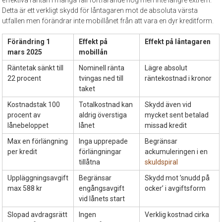
Detta är ett verkligt skydd för låntagaren mot de absoluta värsta
utfallen men förändrar inte mobillånet från att vara en dyr kreditform.
Förändring 1
Effekt på
Effekt på låntagaren
mars 2025
mobillån
Räntetak sänkt till
Nominell ränta
Lägre absolut
22 procent
tvingas ned till
räntekostnad i kronor
taket
Kostnadstak 100
Totalkostnad kan
Skydd även vid
procent av
aldrig överstiga
mycket sent betalad
lånebeloppet
lånet
missad kredit
Max en förlängning
Inga upprepade
Begränsar
per kredit
förlängningar
ackumuleringen i en
tillåtna
skuldspiral
Uppläggningsavgift
Begränsar
Skydd mot ’snudd på
max 588 kr
engångsavgift
ocker’ i avgiftsform
vid lånets start
Slopad avdragsrätt
Ingen
Verklig kostnad cirka