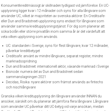
Konsumentkreditmässigt är skillnaden tydligast vid jämförelse. En UC-
upplysning ligger kvar i 12 månader och syns för alla långivare som
använder UC, vilket är majoriteten av svenska aktörer. En Creditsafe-
eller Dun and Bradstreet-upplysning syns endast för långivare som
använder samma kreditupplysningstjänst. För dig som planerar att
söka bolån eller större privatlån inom samma år är det värdefullt att
veta vilken upplysning som används.
UC: standarden i Sverige, syns för flest långivare, kvar 12 månader,
påverkar kreditbetyget
Creditsafe: använt av mindre långivare, separat register, mindre
marknadsspridning
Dun and Bradstreet: internationell aktör, växande marknad i Sverige
Bisnode: numera del av Dun and Bradstreet sedan
sammanslagningen 2021
Decidas, Risika: nyare aktörer som främst används av fintechs
och nischlångivare
Granska vilken kreditupplysning din långivare använder INNAN du
ansöker, särskilt om du planerar att jämföra flera långivare. Långivare
som använder UC påverkar ditt UC-betyg vid varje ansökan, medan