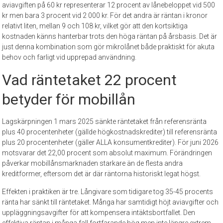
aviavgiften på 60 kr representerar 12 procent av lånebeloppet vid 500
kr men bara 3 procent vid 2 000 kr. För det andra är räntan i kronor
relativt liten, mellan 9 och 108 kr, vilket gör att den kortsiktiga
kostnaden känns hanterbar trots den höga räntan på årsbasis. Det är
just denna kombination som gör mikrolånet både praktiskt för akuta
behov och farligt vid upprepad användning.
Vad räntetaket 22 procent
betyder för mobillån
Lagskärpningen 1 mars 2025 sänkte räntetaket från referensränta
plus 40 procentenheter (gällde högkostnadskrediter) till referensränta
plus 20 procentenheter (gäller ALLA konsumentkrediter). För juni 2026
motsvarar det 22,00 procent som absolut maximum. Förändringen
påverkar mobillånsmarknaden starkare än de flesta andra
kreditformer, eftersom det är där räntorna historiskt legat högst.
Effekten i praktiken är tre. Långivare som tidigare tog 35-45 procents
ränta har sänkt till räntetaket. Många har samtidigt höjt aviavgifter och
uppläggningsavgifter för att kompensera intäktsbortfallet. Den
effektiva räntan i många fall fortfarande hög men inte längre extrem.