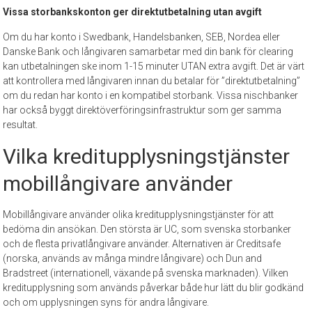
Vissa storbankskonton ger direktutbetalning utan avgift
Om du har konto i Swedbank, Handelsbanken, SEB, Nordea eller
Danske Bank och långivaren samarbetar med din bank för clearing
kan utbetalningen ske inom 1-15 minuter UTAN extra avgift. Det är värt
att kontrollera med långivaren innan du betalar för ”direktutbetalning”
om du redan har konto i en kompatibel storbank. Vissa nischbanker
har också byggt direktöverföringsinfrastruktur som ger samma
resultat.
Vilka kreditupplysningstjänster
mobillångivare använder
Mobillångivare använder olika kreditupplysningstjänster för att
bedöma din ansökan. Den största är UC, som svenska storbanker
och de flesta privatlångivare använder. Alternativen är Creditsafe
(norska, används av många mindre långivare) och Dun and
Bradstreet (internationell, växande på svenska marknaden). Vilken
kreditupplysning som används påverkar både hur lätt du blir godkänd
och om upplysningen syns för andra långivare.