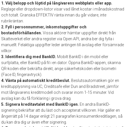
1. Välj belopp och löptid på långivarens webbplats eller app.
Reglage eller dropdown-listor visar vad lånet kostar i månadskostnad
och totalt. Granska EFFEKTIV ränta innan du går vidare, inte
rubrikräntan.
2. Fyll i personnummer, inkomstuppgifter och
bostadsförhållanden.
Vissa aktörer hämtar uppgifter direkt från
Skatteverket eller andra register via Open API, andra ber dig fylla i
manuellt. Felaktiga uppgifter leder antingen till avslag eller försämrade
villkor.
3. Identifiera dig med BankID.
Mobilt BankID i din mobil eller
surfplatta, eller BankID på fil i en dator. Öppna BankID-appen, skanna
QR-koden eller bekräfta direkt, ange säkerhetskoden eller biometri
(Face ID, fingeravtryck).
4. Vänta på automatiskt kreditbeslut.
Beslutsautomatiken gör en
kreditupplysning via UC, Creditsafe eller Dun and Bradstreet, jämför
mot långivarens kreditmodell och svarar inom 1-15 minuter. Vid
avslag kan du få förklaring i grova drag.
5. Signera kreditavtalet med BankID igen.
En andra BankID-
signering bekräftar att du läst och accepterat villkoren. Här gäller en
ångerrätt på 14 dagar enligt 21 paragrafen konsumentkreditlagen, så
du kan dra dig ur även efter signering.