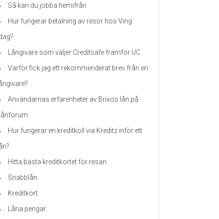
Så kan du jobba hemifrån
Hur fungerar betalning av resor hos Ving
idag?
Långivare som väljer Creditsafe framför UC
Varför fick jag ett rekommenderat brev från en
långivare?
Användarnas erfarenheter av Brixos lån på
Lånforum
Hur fungerar en kreditkoll via Kreditz inför ett
lån?
Hitta bästa kreditkortet för resan
Snabblån
Kreditkort
Låna pengar