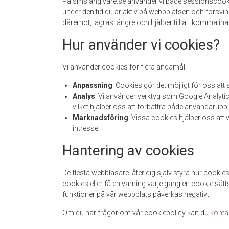
På smslangivare.se använder vi både sessionscoo
under den tid du är aktiv på webbplatsen och försv
däremot, lagras längre och hjälper till att komma ihå
Hur använder vi cookies?
Vi använder cookies för flera ändamål:
Anpassning
: Cookies gör det möjligt för oss att
Analys
: Vi använder verktyg som Google Analytic
vilket hjälper oss att förbättra både användaruppl
Marknadsföring
: Vissa cookies hjälper oss att 
intresse.
Hantering av cookies
De flesta webbläsare låter dig själv styra hur cookies
cookies eller få en varning varje gång en cookie sätt
funktioner på vår webbplats påverkas negativt.
Om du har frågor om vår cookiepolicy kan du
konta