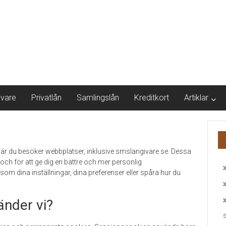
ivare
Privatlån
Samlingslån
Kreditkort
Artiklar
när du besöker webbplatser, inklusive smslangivare.se. Dessa
 och för att ge dig en bättre och mer personlig
om dina inställningar, dina preferenser eller spåra hur du
änder vi?