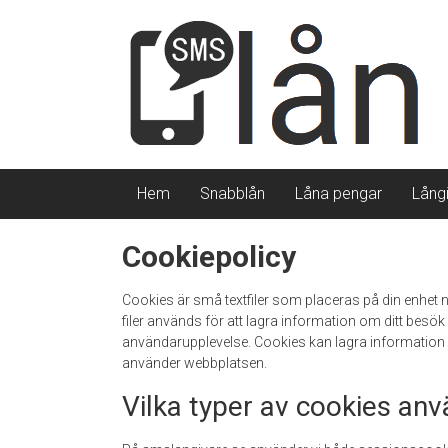
Skip
Jämför
to
content
alla
SMS
lån
från
Hem
Snabblån
Låna pengar
Lång
svenska
Cookiepolicy
smslångivare
Cookies är små textfiler som placeras på din enhet 
filer används för att lagra information om ditt besök
användarupplevelse. Cookies kan lagra information s
använder webbplatsen.
Vilka typer av cookies anv