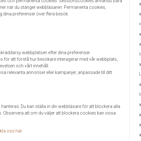
kies och permanenta cookies. Sessionscookies används bara
inner när du stänger webbläsaren. Permanenta cookies,
g dina preferenser över flera besök.
 skräddarsy webbplatsen efter dina preferenser.
s för att förstå hur besökare interagerar med vår webbplats,
evelsen och vårt innehåll.
visa relevanta annonser eller kampanjer, anpassade till ditt
 hanteras. Du kan ställa in din webbläsare för att blockera alla
s. Observera att om du väljer att blockera cookies kan vissa
kta oss här
.