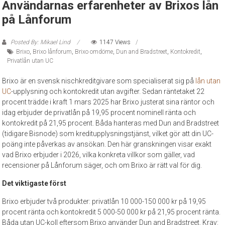
Användarnas erfarenheter av Brixos lån
på Lånforum
Posted By: Mikael Lind
1147 Views
Brixo
,
Brixo lånforum
,
Brixo omdöme
,
Dun and Bradstreet
,
Kontokredit
,
Privatlån utan UC
Brixo är en svensk nischkreditgivare som specialiserat sig på
lån utan
UC
-upplysning och kontokredit utan avgifter. Sedan räntetaket 22
procent trädde i kraft 1 mars 2025 har Brixo justerat sina räntor och
idag erbjuder de privatlån på 19,95 procent nominell ränta och
kontokredit på 21,95 procent. Båda hanteras med Dun and Bradstreet
(tidigare Bisnode) som kreditupplysningstjänst, vilket gör att din UC-
poäng inte påverkas av ansökan. Den här granskningen visar exakt
vad Brixo erbjuder i 2026, vilka konkreta villkor som gäller, vad
recensioner på Lånforum säger, och om Brixo är rätt val för dig.
Det viktigaste först
Brixo erbjuder två produkter: privatlån 10 000-150 000 kr på 19,95
procent ränta och kontokredit 5 000-50 000 kr på 21,95 procent ränta.
Båda utan UC-koll eftersom Brixo använder Dun and Bradstreet. Krav: