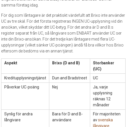
samma företag idag.
För dig som låntagare är det praktiskt värdefullt att Brixo inte använder
UC av tre skäl. För det första registreras INGEN UC-upplysning vid din
ansökan, vilket skyddar ditt UC-betyg. För det andra är D and B:s
register separat från UC, så långivare som ENBART använder UC ser
inte din Brixo-ansökan. För det tredje kan låntagare med flera UC-
upplysningar (vilket sänker UC-poängen) ändå få bra villkor hos Brixo
eftersom de bedöms via en annan tjänst.
Aspekt
Brixo (D and B)
Storbanker
(UC)
Kreditupplysningstjänst
Dun and Bradstreet
UC
Påverkar UC-poäng
Nej
Ja, varje
upplysning
räknas 12
månader
Synlig för andra
Bara för D and B-
För majoriteten
långivare
användare
av
svenska
långivare