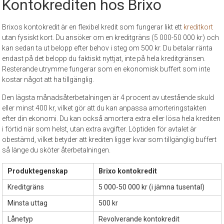
Kontokrediten hos Brixo
Brixos kontokredit är en flexibel kredit som fungerar likt ett
kreditkort
utan fysiskt kort. Du ansöker om en kreditgräns (5 000-50 000 kr) och
kan sedan ta ut belopp efter behov i steg om 500 kr. Du betalar ränta
endast på det belopp du faktiskt nyttjat, inte på hela kreditgränsen.
Resterande utrymme fungerar som en ekonomisk buffert som inte
kostar något att ha tillgänglig.
Den lägsta månadsåterbetalningen är 4 procent av utestående skuld
eller minst 400 kr, vilket gör att du kan anpassa amorteringstakten
efter din ekonomi. Du kan också amortera extra eller lösa hela krediten
i förtid när som helst, utan extra avgifter. Löptiden för avtalet är
obestämd, vilket betyder att krediten ligger kvar som tillgänglig buffert
så länge du sköter återbetalningen.
Produktegenskap
Brixo kontokredit
Kreditgräns
5 000-50 000 kr (i jämna tusental)
Minsta uttag
500 kr
Lånetyp
Revolverande kontokredit