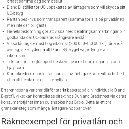
oftast samma dag som beslut
D and B istället för UC uppskattas av låntagare som vill skydda sitt
UC-betyg
Räntan beskrivs som transparent (samma för alla på privatlånet)
men inte den billigaste
Helhetsbedömning gör att vissa med betalningsanmärkningar blir
godkända där UC-baserade långivare avslår
Vissa låntagare med hög inkomst (300 000-450 000 kr) får ändå
avslag, vilket tyder på att D and B-betyget väger tyngre än
inkomsten
Telefon- och mejlsupport beskrivs generellt som tillgänglig och
hjälpsam
Kontokrediten uppskattas särskilt av låntagare som vill ha buffert
utan att betala när den inte nyttjas
Erfarenheterna varierar därför starkt baserat på din individuella D and
B-profil, vilket kan kontrolleras direkt hos Dun and Bradstreet via deras
konsument-tjänst innan du ansöker hos Brixo. Detta är ett bra
granskar-steg som många låntagare hoppar över.
Räkneexempel för privatlån och