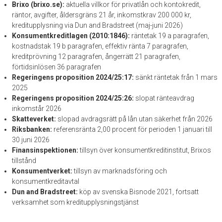
Brixo (brixo.se):
aktuella villkor för privatlån och kontokredit,
räntor, avgifter, åldersgräns 21 år, inkomstkrav 200 000 kr,
kreditupplysning via Dun and Bradstreet (maj-juni 2026)
Konsumentkreditlagen (2010:1846):
räntetak 19 a paragrafen,
kostnadstak 19 b paragrafen, effektiv ränta 7 paragrafen,
kreditprövning 12 paragrafen, ångerrätt 21 paragrafen,
förtidsinlösen 36 paragrafen
Regeringens proposition 2024/25:17:
sänkt räntetak från 1 mars
2025
Regeringens proposition 2024/25:26:
slopat ränteavdrag
inkomstår 2026
Skatteverket:
slopad avdragsrätt på lån utan säkerhet från 2026
Riksbanken:
referensränta 2,00 procent för perioden 1 januari till
30 juni 2026
Finansinspektionen:
tillsyn över konsumentkreditinstitut, Brixos
tillstånd
Konsumentverket:
tillsyn av marknadsföring och
konsumentkreditavtal
Dun and Bradstreet:
köp av svenska Bisnode 2021, fortsatt
verksamhet som kreditupplysningstjänst