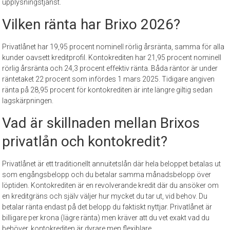
upplysningstjänst.
Vilken ränta har Brixo 2026?
Privatlånet har 19,95 procent nominell rörlig årsränta, samma för alla
kunder oavsett kreditprofil. Kontokrediten har 21,95 procent nominell
rörlig årsränta och 24,3 procent effektiv ränta. Båda räntor är under
räntetaket 22 procent som infördes 1 mars 2025. Tidigare angiven
ränta på 28,95 procent för kontokrediten är inte längre giltig sedan
lagskärpningen.
Vad är skillnaden mellan Brixos
privatlån och kontokredit?
Privatlånet är ett traditionellt annuitetslån där hela beloppet betalas ut
som engångsbelopp och du betalar samma månadsbelopp över
löptiden. Kontokrediten är en revolverande kredit där du ansöker om
en kreditgräns och själv väljer hur mycket du tar ut, vid behov. Du
betalar ränta endast på det belopp du faktiskt nyttjar. Privatlånet är
billigare per krona (lägre ränta) men kräver att du vet exakt vad du
behöver, kontokrediten är dyrare men flexiblare.