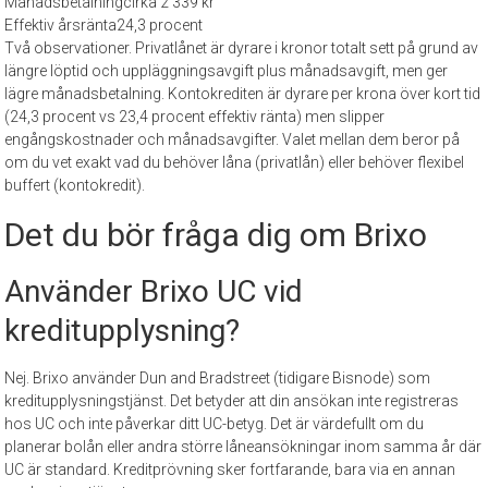
Månadsbetalning
cirka 2 339 kr
Effektiv årsränta
24,3 procent
Två observationer. Privatlånet är dyrare i kronor totalt sett på grund av
längre löptid och uppläggningsavgift plus månadsavgift, men ger
lägre månadsbetalning. Kontokrediten är dyrare per krona över kort tid
(24,3 procent vs 23,4 procent effektiv ränta) men slipper
engångskostnader och månadsavgifter. Valet mellan dem beror på
om du vet exakt vad du behöver låna (privatlån) eller behöver flexibel
buffert (kontokredit).
Det du bör fråga dig om Brixo
Använder Brixo UC vid
kreditupplysning?
Nej. Brixo använder Dun and Bradstreet (tidigare Bisnode) som
kreditupplysningstjänst. Det betyder att din ansökan inte registreras
hos UC och inte påverkar ditt UC-betyg. Det är värdefullt om du
planerar bolån eller andra större låneansökningar inom samma år där
UC är standard. Kreditprövning sker fortfarande, bara via en annan