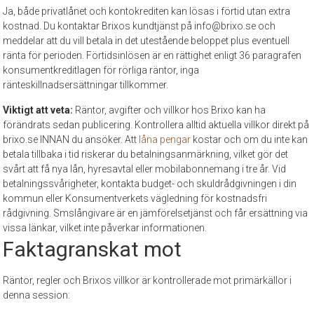
Ja, både privatlånet och kontokrediten kan lösas i förtid utan extra
kostnad. Du kontaktar Brixos kundtjänst på info@brixo.se och
meddelar att du vill betala in det utestående beloppet plus eventuell
ränta för perioden. Förtidsinlösen är en rättighet enligt 36 paragrafen
konsumentkreditlagen för rörliga räntor, inga
ränteskillnadsersättningar tillkommer.
Viktigt att veta:
Räntor, avgifter och villkor hos Brixo kan ha
förändrats sedan publicering. Kontrollera alltid aktuella villkor direkt på
brixo.se INNAN du ansöker. Att
låna pengar
kostar och om du inte kan
betala tillbaka i tid riskerar du betalningsanmärkning, vilket gör det
svårt att få nya lån, hyresavtal eller mobilabonnemang i tre år. Vid
betalningssvårigheter, kontakta budget- och skuldrådgivningen i din
kommun eller Konsumentverkets vägledning för kostnadsfri
rådgivning. Smslångivare är en jämförelsetjänst och får ersättning via
vissa länkar, vilket inte påverkar informationen.
Faktagranskat mot
Räntor, regler och Brixos villkor är kontrollerade mot primärkällor i
denna session: