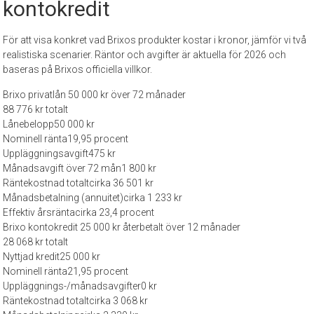
kontokredit
För att visa konkret vad Brixos produkter kostar i kronor, jämför vi två
realistiska scenarier. Räntor och avgifter är aktuella för 2026 och
baseras på Brixos officiella villkor.
Brixo privatlån 50 000 kr över 72 månader
88 776 kr totalt
Lånebelopp
50 000 kr
Nominell ränta
19,95 procent
Uppläggningsavgift
475 kr
Månadsavgift över 72 mån
1 800 kr
Räntekostnad totalt
cirka 36 501 kr
Månadsbetalning (annuitet)
cirka 1 233 kr
Effektiv årsränta
cirka 23,4 procent
Brixo kontokredit 25 000 kr återbetalt över 12 månader
28 068 kr totalt
Nyttjad kredit
25 000 kr
Nominell ränta
21,95 procent
Uppläggnings-/månadsavgifter
0 kr
Räntekostnad totalt
cirka 3 068 kr