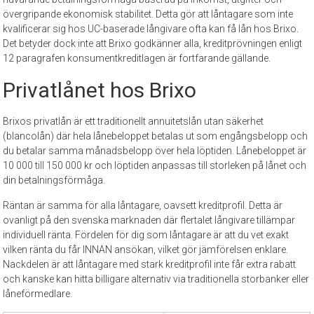
övergripande ekonomisk stabilitet. Detta gör att låntagare som inte
kvalificerar sig hos UC-baserade långivare ofta kan få lån hos Brixo.
Det betyder dock inte att Brixo godkänner alla, kreditprövningen enligt
12 paragrafen konsumentkreditlagen är fortfarande gällande.
Privatlånet hos Brixo
Brixos privatlån är ett traditionellt annuitetslån utan säkerhet
(blancolån) där hela lånebeloppet betalas ut som engångsbelopp och
du betalar samma månadsbelopp över hela löptiden. Lånebeloppet är
10 000 till 150 000 kr och löptiden anpassas till storleken på lånet och
din betalningsförmåga.
Räntan är samma för alla låntagare, oavsett kreditprofil. Detta är
ovanligt på den svenska marknaden där flertalet långivare tillämpar
individuell ränta. Fördelen för dig som låntagare är att du vet exakt
vilken ränta du får INNAN ansökan, vilket gör jämförelsen enklare.
Nackdelen är att låntagare med stark kreditprofil inte får extra rabatt
och kanske kan hitta billigare alternativ via traditionella storbanker eller
låneförmedlare.