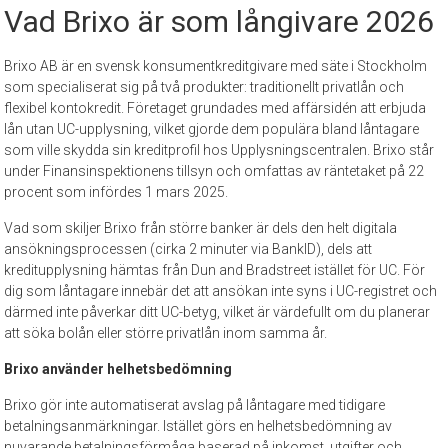
Vad Brixo är som långivare 2026
Brixo AB är en svensk konsumentkreditgivare med säte i Stockholm
som specialiserat sig på två produkter: traditionellt privatlån och
flexibel kontokredit. Företaget grundades med affärsidén att erbjuda
lån utan UC-upplysning, vilket gjorde dem populära bland låntagare
som ville skydda sin kreditprofil hos Upplysningscentralen. Brixo står
under Finansinspektionens tillsyn och omfattas av räntetaket på 22
procent som infördes 1 mars 2025.
Vad som skiljer Brixo från större banker är dels den helt digitala
ansökningsprocessen (cirka 2 minuter via BankID), dels att
kreditupplysning hämtas från Dun and Bradstreet istället för UC. För
dig som låntagare innebär det att ansökan inte syns i UC-registret och
därmed inte påverkar ditt UC-betyg, vilket är värdefullt om du planerar
att söka bolån eller större privatlån inom samma år.
Brixo använder helhetsbedömning
Brixo gör inte automatiserat avslag på låntagare med tidigare
betalningsanmärkningar. Istället görs en helhetsbedömning av
nuvarande betalningsförmåga baserad på inkomst, utgifter och