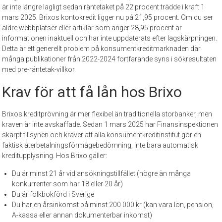
är inte längre lagligt sedan räntetaket på 22 procent trädde i kraft 1
mars 2025. Brixos kontokredit ligger nu på 21,95 procent. Om du ser
äldre webbplatser eller artiklar som anger 28,95 procent är
informationen inaktuell och har inte uppdaterats efter lagskärpningen.
Detta är ett generellt problem på konsumentkreditmarknaden där
många publikationer från 2022-2024 fortfarande syns i sökresultaten
med pre-räntetak-villkor.
Krav för att få lån hos Brixo
Brixos kreditprövning är mer flexibel än traditionella storbanker, men
kraven är inte avskaffade. Sedan 1 mars 2025 har Finansinspektionen
skärpt tillsynen och kräver att alla konsumentkreditinstitut gör en
faktisk återbetalningsförmågebedömning, inte bara automatisk
kreditupplysning. Hos Brixo gäller:
Du är minst 21 år vid ansökningstillfället (högre än många
konkurrenter som har 18 eller 20 år)
Du är folkbokförd i Sverige
Du har en årsinkomst på minst 200 000 kr (kan vara lön, pension,
A-kassa eller annan dokumenterbar inkomst)