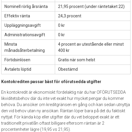
Nominell rörlig årsränta
21,95 procent (under räntetaket 22)
Effektiv ränta
24,3 procent
Uppläggningsavgift
0 kr
Administrationsavgift
0 kr
Minsta
4 procent av utestående eller minst
månadsåterbetalning
400 kr
Förtidsinlösen
Gratis när som helst
Avtalets löptid
Obestämd
Kontokrediten passar bäst för oförutsedda utgifter
En kontokredit är ekonomiskt fördelaktig när du har OFÖRUTSEDDA
likviditetsbehov där du inte vet exakt hur mycket pengar du kommer
behöva. Du ansöker om kreditgränsen en gång och kan sedan utnyttja
den vid behov utan ny ansökan. Räntan löper bara på det du faktiskt
nyttjat. För kända köp eller utgifter där du vet beloppet exakt är ett
traditionellt privatlån oftast billigare eftersom räntan är 2
procentenheter lägre (19,95 vs 21,95).