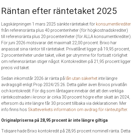
Räntan efter räntetaket 2025
Lagskärpningen 1 mars 2025 sänkte räntetaket för
konsumentkrediter
från referensränta plus 40 procentenheter (för högkostnadskrediter)
till referensränta plus 20 procentenheter (för ALLA konsumentkrediter).
För juni 2026 motsvarar det maximalt 22,00 procent. Brixo har
anpassat sina räntor till räntetaket. Privatlånet ligger på 19,95 procent,
2 procentenheter under taket, vilket ger utrymme för fortsatt rörlighet
om referensräntan stiger något. Kontokrediten på 21,95 procent ligger
precis vid taket.
Sedan inkomstår 2026 är ränta på
lån utan säkerhet
inte längre
avdragsgill enligt Prop 2024/25:26. Detta gäller även Brixos privatlån
och kontokredit. För dig som låntagare innebär det att den verkliga
räntekostnaden i kronor är cirka 30 procent högre efter skatt än 2024,
eftersom du inte längre får 30 procent tillbaka via deklarationen. Mer
info finns hos
Skatteverkets information om avdrag för ränteutgifter
.
Originalpriserna på 28,95 procent är inte längre giltiga
Tidigare hade Brixo kontokredit på 28,95 procent nominell ränta. Detta