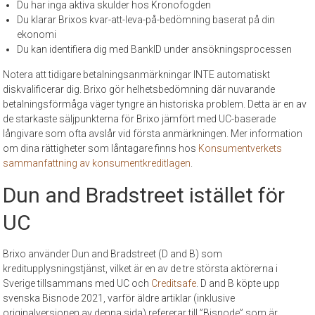
Du har inga aktiva skulder hos Kronofogden
Du klarar Brixos kvar-att-leva-på-bedömning baserat på din
ekonomi
Du kan identifiera dig med BankID under ansökningsprocessen
Notera att tidigare betalningsanmärkningar INTE automatiskt
diskvalificerar dig. Brixo gör helhetsbedömning där nuvarande
betalningsförmåga väger tyngre än historiska problem. Detta är en av
de starkaste säljpunkterna för Brixo jämfört med UC-baserade
långivare som ofta avslår vid första anmärkningen. Mer information
om dina rättigheter som låntagare finns hos
Konsumentverkets
sammanfattning av konsumentkreditlagen
.
Dun and Bradstreet istället för
UC
Brixo använder Dun and Bradstreet (D and B) som
kreditupplysningstjänst, vilket är en av de tre största aktörerna i
Sverige tillsammans med UC och
Creditsafe
. D and B köpte upp
svenska Bisnode 2021, varför äldre artiklar (inklusive
originalversionen av denna sida) refererar till ”Bisnode” som är