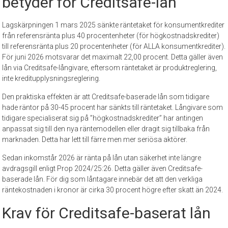
betyder för Creditsafe-lån
Lagskärpningen 1 mars 2025 sänkte räntetaket för konsumentkrediter
från referensränta plus 40 procentenheter (för högkostnadskrediter)
till referensränta plus 20 procentenheter (för ALLA konsumentkrediter).
För juni 2026 motsvarar det maximalt 22,00 procent. Detta gäller även
lån via Creditsafe-långivare, eftersom räntetaket är produktreglering,
inte kreditupplysningsreglering.
Den praktiska effekten är att Creditsafe-baserade lån som tidigare
hade räntor på 30-45 procent har sänkts till räntetaket. Långivare som
tidigare specialiserat sig på ”högkostnadskrediter” har antingen
anpassat sig till den nya räntemodellen eller dragit sig tillbaka från
marknaden. Detta har lett till färre men mer seriösa aktörer.
Sedan inkomstår 2026 är ränta på lån utan säkerhet inte längre
avdragsgill enligt Prop 2024/25:26. Detta gäller även Creditsafe-
baserade lån. För dig som låntagare innebär det att den verkliga
räntekostnaden i kronor är cirka 30 procent högre efter skatt än 2024.
Krav för Creditsafe-baserat lån