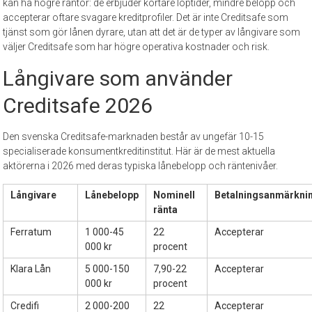
kan ha högre räntor: de erbjuder kortare löptider, mindre belopp och
accepterar oftare svagare kreditprofiler. Det är inte Creditsafe som
tjänst som gör lånen dyrare, utan att det är de typer av långivare som
väljer Creditsafe som har högre operativa kostnader och risk.
Långivare som använder
Creditsafe 2026
Den svenska Creditsafe-marknaden består av ungefär 10-15
specialiserade konsumentkreditinstitut. Här är de mest aktuella
aktörerna i 2026 med deras typiska lånebelopp och räntenivåer.
Långivare
Lånebelopp
Nominell
Betalningsanmärkni
ränta
Ferratum
1 000-45
22
Accepterar
000 kr
procent
Klara Lån
5 000-150
7,90-22
Accepterar
000 kr
procent
Credifi
2 000-200
22
Accepterar