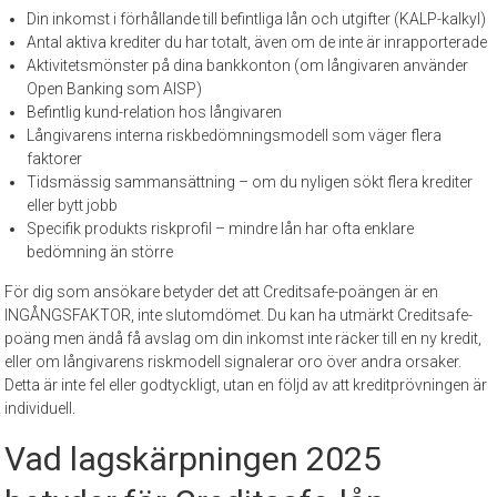
Din inkomst i förhållande till befintliga lån och utgifter (KALP-kalkyl)
Antal aktiva krediter du har totalt, även om de inte är inrapporterade
Aktivitetsmönster på dina bankkonton (om långivaren använder
Open Banking som AISP)
Befintlig kund-relation hos långivaren
Långivarens interna riskbedömningsmodell som väger flera
faktorer
Tidsmässig sammansättning – om du nyligen sökt flera krediter
eller bytt jobb
Specifik produkts riskprofil – mindre lån har ofta enklare
bedömning än större
För dig som ansökare betyder det att Creditsafe-poängen är en
INGÅNGSFAKTOR, inte slutomdömet. Du kan ha utmärkt Creditsafe-
poäng men ändå få avslag om din inkomst inte räcker till en ny kredit,
eller om långivarens riskmodell signalerar oro över andra orsaker.
Detta är inte fel eller godtyckligt, utan en följd av att kreditprövningen är
individuell.
Vad lagskärpningen 2025