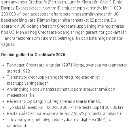
som använder Creditsafe (Ferratum, Lumify, Klara Lån, Credifi, Binly,
Daypay, Expresskredit, Northmill) erbjuder typiskt mindre lån (1 000-
200 000 kr) och accepterar oftare betalningsanmärkningar än UC-
baserade långivare. Räntan ligger nära räntetaket 22 procent. Du
sparar din UC-poäng eftersom Creditsafe-upplysning inte registreras
hos UC. Men en hög Creditsafe-poäng är ingen garanti för godkänt lån
– andra faktorer som inkomst, befintliga lån och betalningsmönster
vägs in.
Det här gäller för Creditsafe 2026
Företaget: Creditsafe, grundat 1997 i Norge, svenska verksamheten
startad 1998
Tjänstetyp: kreditupplysningsföretag, reglerad enligt
kreditupplysningslagen
Användning: konsumentkreditinstitut som erbjuder små och
medelstora lån
Påverkar UC-poäng: NEJ, registreras separat från UC
Typiska lånebelopp: 1 000-200 000 kr (de flesta upp till 50 000 kr)
Räntan på Creditsafe-baserade lån: 7,90-22 procent (räntetaket)
Tillsynsmyndighet: Integritetsskyddsmyndigheten (IMY) för
dataskydd