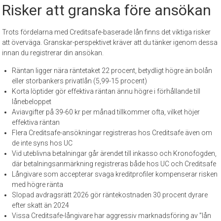
Risker att granska före ansökan
Trots fördelarna med Creditsafe-baserade lån finns det viktiga risker
att överväga. Granskar-perspektivet kräver att du tänker igenom dessa
innan du registrerar din ansökan.
Räntan ligger nära räntetaket 22 procent, betydligt högre än bolån
eller storbankers privatlån (5,99-15 procent)
Korta löptider gör effektiva räntan ännu högre i förhållande till
lånebeloppet
Aviavgifter på 39-60 kr per månad tillkommer ofta, vilket höjer
effektiva räntan
Flera Creditsafe-ansökningar registreras hos Creditsafe även om
de inte syns hos UC
Vid uteblivna betalningar går ärendet till inkasso och Kronofogden,
där betalningsanmärkning registreras både hos UC och Creditsafe
Långivare som accepterar svaga kreditprofiler kompenserar risken
med högre ränta
Slopad avdragsrätt 2026 gör räntekostnaden 30 procent dyrare
efter skatt än 2024
Vissa Creditsafe-långivare har aggressiv marknadsföring av ”lån