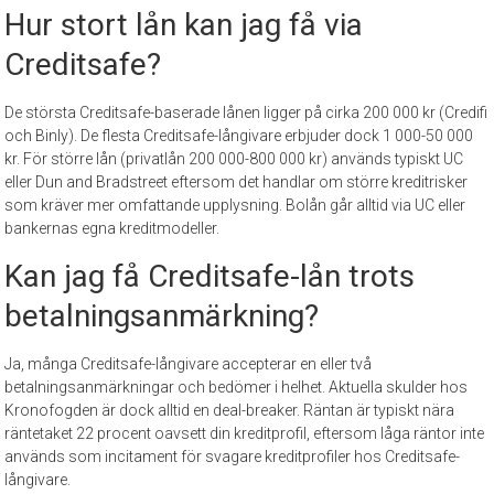
Hur stort lån kan jag få via
Creditsafe?
De största Creditsafe-baserade lånen ligger på cirka 200 000 kr (Credifi
och Binly). De flesta Creditsafe-långivare erbjuder dock 1 000-50 000
kr. För större lån (privatlån 200 000-800 000 kr) används typiskt UC
eller Dun and Bradstreet eftersom det handlar om större kreditrisker
som kräver mer omfattande upplysning. Bolån går alltid via UC eller
bankernas egna kreditmodeller.
Kan jag få Creditsafe-lån trots
betalningsanmärkning?
Ja, många Creditsafe-långivare accepterar en eller två
betalningsanmärkningar och bedömer i helhet. Aktuella skulder hos
Kronofogden är dock alltid en deal-breaker. Räntan är typiskt nära
räntetaket 22 procent oavsett din kreditprofil, eftersom låga räntor inte
används som incitament för svagare kreditprofiler hos Creditsafe-
långivare.