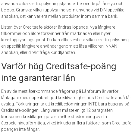
använda olika kreditupplysningstjänster beroende på lånetyp och
belopp. Granska vilken upplysning som används vid DIN specifika
ansökan, det kan variera mellan produkter inom samma bank.
Listan över Creditsafe-aktörer ändras löpande. Nya långivare
tillkommer och äldre försvinner från marknaden eller byter
kreditupplysningstjänst. Du kan alltid verifiera vilken kreditupplysning
en specifik långivare använder genom att läsa villkoren INNAN
ansökan, eller direkt fråga kundtjänsten.
Varför hög Creditsafe-poäng
inte garanterar lån
En av de mest återkommande frågorna på Lånforum är varför
låntagare med uppenbart god kreditvärdighet hos Creditsafe ändå får
avslag. Förklaringen är att kreditbedömningen INTE bara baseras på
Creditsafe-poängen. Långivaren måste enligt 12 paragrafen
konsumentkreditlagen göra en helhetsbedömning av din
återbetalningsförmåga, vilket inkluderar flera faktorer som Creditsafe-
poängen inte fångar.