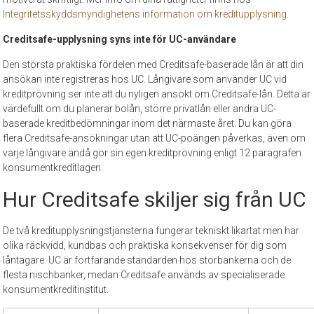
Integritetsskyddsmyndighetens information om kreditupplysning
.
Creditsafe-upplysning syns inte för UC-användare
Den största praktiska fördelen med Creditsafe-baserade lån är att din
ansökan inte registreras hos UC. Långivare som använder UC vid
kreditprövning ser inte att du nyligen ansökt om Creditsafe-lån. Detta är
värdefullt om du planerar bolån, större privatlån eller andra UC-
baserade kreditbedömningar inom det närmaste året. Du kan göra
flera Creditsafe-ansökningar utan att UC-poängen påverkas, även om
varje långivare ändå gör sin egen kreditprövning enligt 12 paragrafen
konsumentkreditlagen.
Hur Creditsafe skiljer sig från UC
De två kreditupplysningstjänsterna fungerar tekniskt likartat men har
olika räckvidd, kundbas och praktiska konsekvenser för dig som
låntagare. UC är fortfarande standarden hos storbankerna och de
flesta nischbanker, medan Creditsafe används av specialiserade
konsumentkreditinstitut.