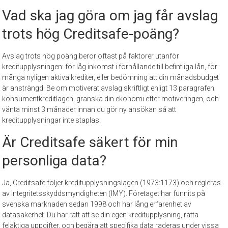
Vad ska jag göra om jag får avslag
trots hög Creditsafe-poäng?
Avslag trots hög poäng beror oftast på faktorer utanför
kreditupplysningen: för låg inkomst i förhållande till befintliga lån, för
många nyligen aktiva krediter, eller bedömning att din månadsbudget
är ansträngd. Be om motiverat avslag skriftligt enligt 13 paragrafen
konsumentkreditlagen, granska din ekonomi efter motiveringen, och
vänta minst 3 månader innan du gör ny ansökan så att
kreditupplysningar inte staplas.
Är Creditsafe säkert för min
personliga data?
Ja, Creditsafe följer kreditupplysningslagen (1973:1173) och regleras
av Integritetsskyddsmyndigheten (IMY). Företaget har funnits på
svenska marknaden sedan 1998 och har lång erfarenhet av
datasäkerhet. Du har rätt att se din egen kreditupplysning, rätta
felaktiga uppgifter, och begära att specifika data raderas under vissa