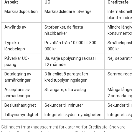
Aspekt
UC
Creditsafe
Marknadsposition
Marknadsledare i Sverige
Internationel
bland mindre
Används av
Storbanker, de flesta
Mindre långi
nischbanker
konsumentkre
Typiska
Privatlån från 10 000 till 800
Småbeloppslå
lånebelopp
000 kr
000 kr
Påverkar UC-
Ja, varje upplysning räknas i
Nej, separat 
poäng
12 månader
Datalagring av
3 år enligt 8 paragrafen
Samma rege
anmärkningar
kreditupplysningslagen
Acceptans av
Strängare, ofta avslag
Många långiv
anmärkningar
2 anmärknin
Beslutshastighet
Sekunder till minuter
Sekunder till
Tillsynsmyndighet
Integritetsskyddsmyndigheten
Integritets
Skillnaden i marknadssegment förklarar varför Creditsafe-långivare