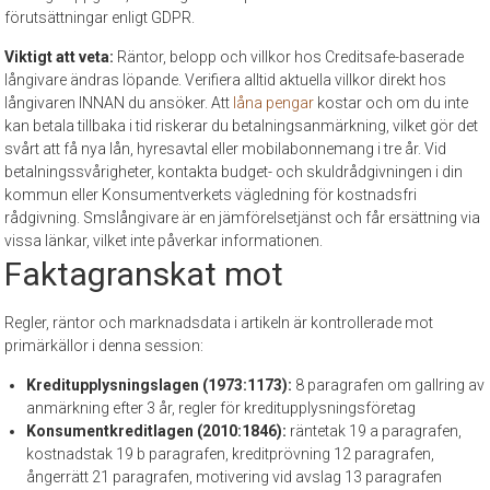
förutsättningar enligt GDPR.
Viktigt att veta:
Räntor, belopp och villkor hos Creditsafe-baserade
långivare ändras löpande. Verifiera alltid aktuella villkor direkt hos
långivaren INNAN du ansöker. Att
låna pengar
kostar och om du inte
kan betala tillbaka i tid riskerar du betalningsanmärkning, vilket gör det
svårt att få nya lån, hyresavtal eller mobilabonnemang i tre år. Vid
betalningssvårigheter, kontakta budget- och skuldrådgivningen i din
kommun eller Konsumentverkets vägledning för kostnadsfri
rådgivning. Smslångivare är en jämförelsetjänst och får ersättning via
vissa länkar, vilket inte påverkar informationen.
Faktagranskat mot
Regler, räntor och marknadsdata i artikeln är kontrollerade mot
primärkällor i denna session:
Kreditupplysningslagen (1973:1173):
8 paragrafen om gallring av
anmärkning efter 3 år, regler för kreditupplysningsföretag
Konsumentkreditlagen (2010:1846):
räntetak 19 a paragrafen,
kostnadstak 19 b paragrafen, kreditprövning 12 paragrafen,
ångerrätt 21 paragrafen, motivering vid avslag 13 paragrafen