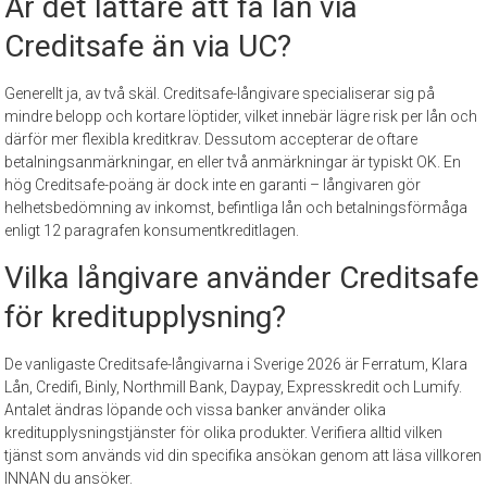
Är det lättare att få lån via
Creditsafe än via UC?
Generellt ja, av två skäl. Creditsafe-långivare specialiserar sig på
mindre belopp och kortare löptider, vilket innebär lägre risk per lån och
därför mer flexibla kreditkrav. Dessutom accepterar de oftare
betalningsanmärkningar, en eller två anmärkningar är typiskt OK. En
hög Creditsafe-poäng är dock inte en garanti – långivaren gör
helhetsbedömning av inkomst, befintliga lån och betalningsförmåga
enligt 12 paragrafen konsumentkreditlagen.
Vilka långivare använder Creditsafe
för kreditupplysning?
De vanligaste Creditsafe-långivarna i Sverige 2026 är Ferratum, Klara
Lån, Credifi, Binly, Northmill Bank, Daypay, Expresskredit och Lumify.
Antalet ändras löpande och vissa banker använder olika
kreditupplysningstjänster för olika produkter. Verifiera alltid vilken
tjänst som används vid din specifika ansökan genom att läsa villkoren
INNAN du ansöker.