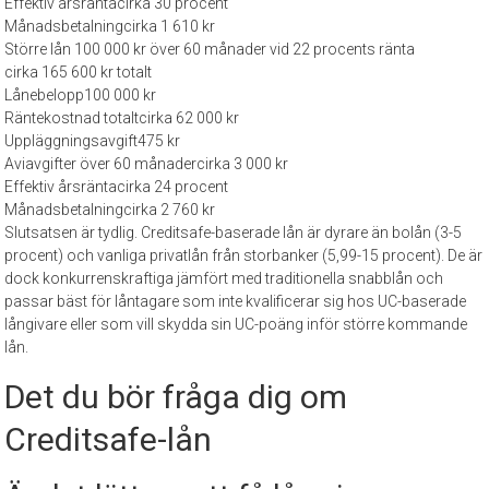
Effektiv årsränta
cirka 30 procent
Månadsbetalning
cirka 1 610 kr
Större lån 100 000 kr över 60 månader vid 22 procents ränta
cirka 165 600 kr totalt
Lånebelopp
100 000 kr
Räntekostnad totalt
cirka 62 000 kr
Uppläggningsavgift
475 kr
Aviavgifter över 60 månader
cirka 3 000 kr
Effektiv årsränta
cirka 24 procent
Månadsbetalning
cirka 2 760 kr
Slutsatsen är tydlig. Creditsafe-baserade lån är dyrare än bolån (3-5
procent) och vanliga privatlån från storbanker (5,99-15 procent). De är
dock konkurrenskraftiga jämfört med traditionella snabblån och
passar bäst för låntagare som inte kvalificerar sig hos UC-baserade
långivare eller som vill skydda sin UC-poäng inför större kommande
lån.
Det du bör fråga dig om
Creditsafe-lån