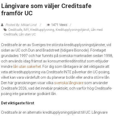
Långivare som väljer Creditsafe
framför UC
Posted By: Mikael Lind
1471 Views
Creditsafe
,
IMY
,
Kreditupplysning
,
Kreditupplysningstjänst
,
Lån med
Creditsafe
,
Lån utan UC
Creditsafe är en av Sveriges tre största kreditupplysningstjänster, vid
sidan av UC och Dun and Bradstreet (tidigare Bisnode). Företaget
grundades 1997 och har funnits på svenska marknaden sedan 1998,
och används idag främst av konsumentkreditinstitut som erbjuder
mindre
lån utan säkerhet
. För dig som låntagare är det viktigaste att
veta att kreditupplysning via Creditsafe INTE påverkar din UC-poäng,
vilket kan vara värdefullt om du planerar bolån eller andra större lån.
Den här granskningen visar vilka
svenska långivare
som använder
Creditsafe 2026, vad det innebär praktiskt, och varför hög Creditsafe-
poäng inte garanterar godkänt lån.
Det viktigaste först
Creditsafe är en alternativ kreditupplysningstjänst till UC. Långivare