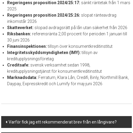
Regeringens proposition 2024/25:17:
sänkt räntetak från 1 mars
2025
Regeringens proposition 2024/25:26:
slopat ränteavdrag
inkomstår 2026
Skatteverket:
slopad avdragsrätt på lån utan säkerhet från 2026
Riksbanken:
referensränta 2,00 procent för perioden 1 januari till
30 juni 2026
Finansinspektionen:
tillsyn över konsumentkreditinstitut
Integritetsskyddsmyndigheten (IMY):
tillsyn av
kreditupplysningsföretag
Creditsafe:
svensk verksamhet sedan 1998,
kreditupplysningstjänst för konsumentkreditinstitut
Marknadsdata:
Ferratum, Klara Lån, Credifi, Binly, Northmill Bank,
Daypay, Expresskredit och Lumify för maj-juni 2026
Post
Varför fick jag ett rekommenderat brev från en långivare?
navigation