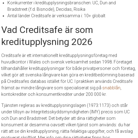
Konkurrenter i kreditupplysningsbranschen: UC, Dun and
Bradstreet (f.d. Bisnode), Decidas, Risika
Antal länder Creditsafe är verksamma i: 10+ globalt
Vad Creditsafe är som
kreditupplysning 2026
Creditsafe är ett internationellt kreditupplysningsföretag med
huvudkontor i Wales och svensk verksamhet sedan 1998. Företaget
tillhandahåller kreditupplysningar för både privatpersoner och företag,
vilket gör att svenska långivare kan göra en kreditbedömning baserad
på Creditsafes databas istället för UC. I praktiken används Creditsafe
främst av mindre långivare som specialiserat sig på
snabblån
,
kontokrediter och konsumentkrediter under 200 000 kr.
Tjänsten regleras av kreditupplysningslagen (1973:1173) och står
under tillsyn av Integritetsskyddsmyndigheten (IMY) precis som UC
och Dun and Bradstreet. Det betyder att dina rättigheter som
konsument är desamma oavsett vilken tjänst som används: du har
rätt att se din kreditupplysning, rätta felaktiga uppgifter, och få avslag
motiverat skriftligt. Mer info om dina rättigheter finns hos