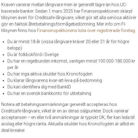
Kraven varierar mellan långivare men är generellt lägre än hos UC-
baserade banker. Sedan 1 mars 2025 har Finansinspektionen skärpt
tillsynen även för Creditsafe-långivare, vilket gör att alla seriösa aktörer
gör en faktisk återbetalningsförmågebedömning. Mer info om FI-
tillsynen finns hos
Finansinspektionens lista över registrerade företag
.
Du är minst 18 år (vissa långivare kräver 20 eller 21 år för högre
belopp)
Du är folkbokförd i Sverige
Du har en regelbunden inkomst, vanligen minst 100 000-180 000 kr
per år
Du har inga aktiva skulder hos Kronofogden
Du klarar långivarens kvar-att-leva-på-bedömning
Du kan identifiera dig med BankID
Du har en svensk bankkonto för utbetalning
Notera att betalningsanmärkningar generellt accepteras hos
Creditsafe-långivare, vilket är en av deras säljpunkter. Dock varierar
acceptansen – en eller två anmärkningar är typiskt OK, fler kan leda till
avslag eller högre ränta. Aktuella skulder hos Kronofogden är alltid en
deal-breaker.