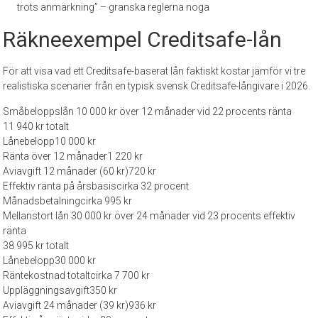
trots anmärkning” – granska reglerna noga
Räkneexempel Creditsafe-lån
För att visa vad ett Creditsafe-baserat lån faktiskt kostar jämför vi tre
realistiska scenarier från en typisk svensk Creditsafe-långivare i 2026.
Småbeloppslån 10 000 kr över 12 månader vid 22 procents ränta
11 940 kr totalt
Lånebelopp
10 000 kr
Ränta över 12 månader
1 220 kr
Aviavgift 12 månader (60 kr)
720 kr
Effektiv ränta på årsbasis
cirka 32 procent
Månadsbetalning
cirka 995 kr
Mellanstort lån 30 000 kr över 24 månader vid 23 procents effektiv
ränta
38 995 kr totalt
Lånebelopp
30 000 kr
Räntekostnad totalt
cirka 7 700 kr
Uppläggningsavgift
350 kr
Aviavgift 24 månader (39 kr)
936 kr