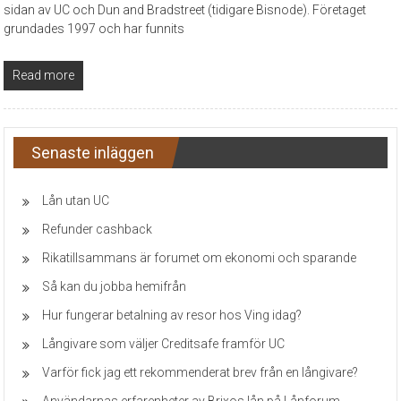
sidan av UC och Dun and Bradstreet (tidigare Bisnode). Företaget
grundades 1997 och har funnits
Read more
Senaste inläggen
Lån utan UC
Refunder cashback
Rikatillsammans är forumet om ekonomi och sparande
Så kan du jobba hemifrån
Hur fungerar betalning av resor hos Ving idag?
Långivare som väljer Creditsafe framför UC
Varför fick jag ett rekommenderat brev från en långivare?
Användarnas erfarenheter av Brixos lån på Lånforum