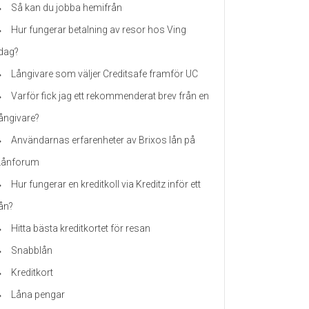
Så kan du jobba hemifrån
Hur fungerar betalning av resor hos Ving
idag?
Långivare som väljer Creditsafe framför UC
Varför fick jag ett rekommenderat brev från en
långivare?
Användarnas erfarenheter av Brixos lån på
Lånforum
Hur fungerar en kreditkoll via Kreditz inför ett
lån?
Hitta bästa kreditkortet för resan
Snabblån
Kreditkort
Låna pengar