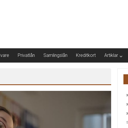
ivare
Privatlån
Samlingslån
Kreditkort
Artiklar