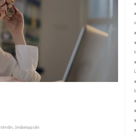
,
Minilån
,
Småbeloppslån